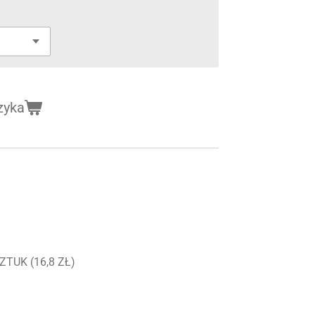
zyka
TUK (16,8 ZŁ)